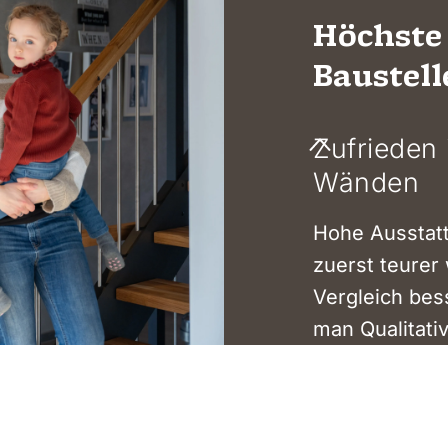
Höchste 
Baustell
Zufrieden 
Wänden
Hohe Ausstatt
zuerst teurer 
Vergleich bes
man Qualitati
Schäden aus un
Und die schw
den hohen Ans