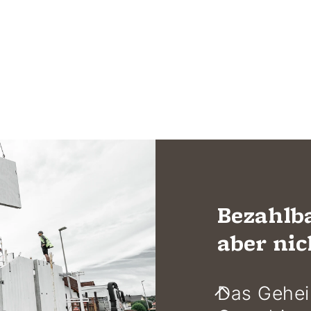
Bezahlb
aber nic
Das Gehei