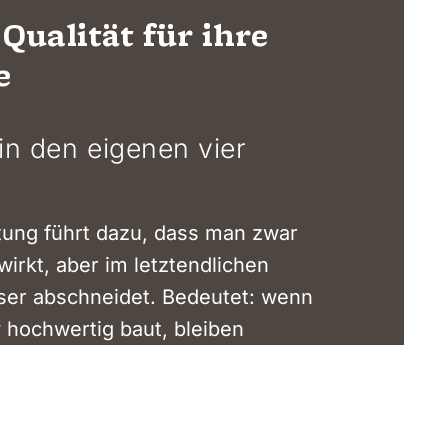
Qualität für ihre
e
in den eigenen vier
ung führt dazu, dass man zwar
wirkt, aber im letztendlichen
ser abschneidet. Bedeutet: wenn
v hochwertig baut, bleiben
d dies spart langfristig Geld.
äbischen Handwerker verstehen
pruch ans Haus (schaffe,