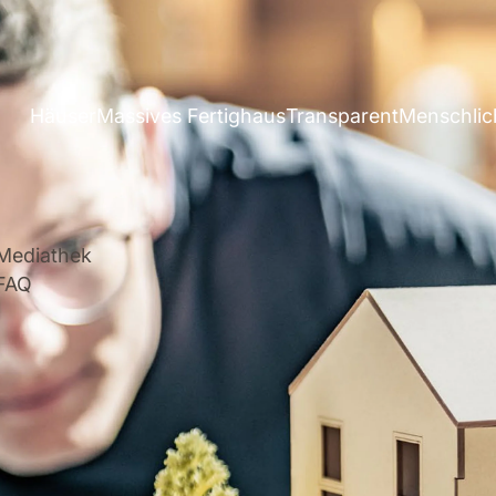
Häuser
Massives Fertighaus
Transparent
Menschlic
Mediathek
FAQ
Häuser mit Grundstück
henhäuser
Mehrfamil