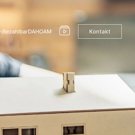
Kontakt
h
Bezahlbar
DAHOAM
Immobilie als Kapitalanlage
ienhäuser