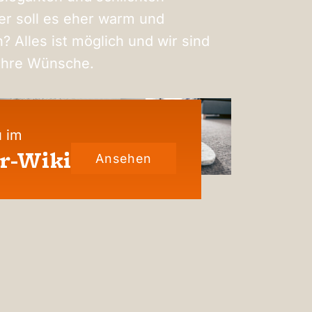
r soll es eher warm und
? Alles ist möglich und wir sind
Ihre Wünsche.
 im
r-Wiki
Ansehen