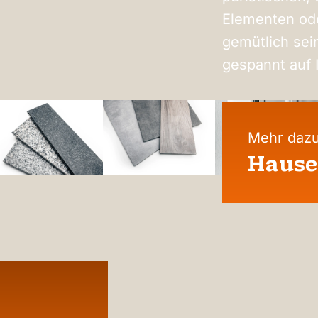
Elementen ode
gemütlich sein
gespannt auf 
Mehr dazu
Hause