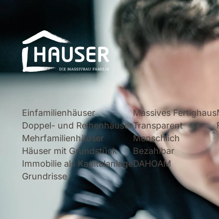
Einfamilienhäuser
Massives Fertighaus
Doppel- und Reihenhäuser
Transparent
Mehrfamilienhäuser
Menschlich
Häuser mit Grundstück
Bezahlbar
Immobilie als Kapitalanlage
DAHOAM
Grundrisse
Einfamilienhäuser
Doppel- und Rei