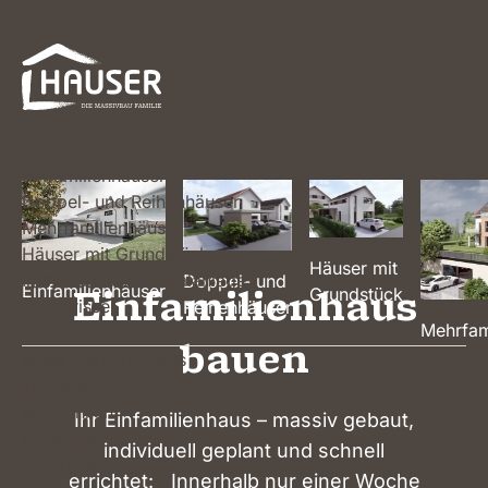
Einfamilienhäuser
Doppel- und Reihenhäuser
Mehrfamilienhäuser
Häuser mit Grundstück
Häuser mit
Immobilie als Kapitalanlage
Doppel- und
Einfamilienhaus
Einfamilienhäuser
Grundstück
Grundrisse
Reihenhäuser
Mehrfam
bauen
Massives Fertighaus
Transparent
Menschlich
Ihr Einfamilienhaus – massiv gebaut,
Bezahlbar
individuell geplant und schnell
DAHOAM
errichtet: Innerhalb nur einer Woche