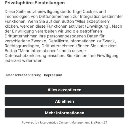
effiziente Montage vor Ort und
Festpreisgarantie bei
Vertragsabschluss. Mit HAUSER
entscheidest du dich also für
massive Wertigkeit und sicherst dir
zugleich die Kostenvorteile der
Fertighaus-Bauweise. Unsere
Kunden kommen zu 95 % durch
Weiterempfehlungen, dadurch
entfallen weitestgehend hohe
Werbekosten. Das gleiche Prinzip
gilt für Einsparung bei enormen
Kosten durch teure Standmieten in
Musterhauszentren. Wir nutzen
unsere eigenen Flächen und
verkaufen die Häuser später weiter.