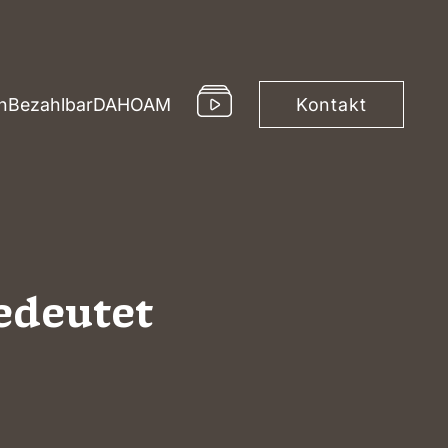
Kontakt
h
Bezahlbar
DAHOAM
edeutet
Immobilie als Kapitalanlage
ienhäuser