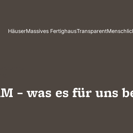
Häuser
Massives Fertighaus
Transparent
Menschlic
Mediathek
FAQ
 – was es für uns b
Häuser mit Grundstück
henhäuser
Mehrfamil