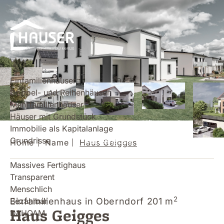
Einfamilienhäuser
Doppel- und Reihenhäuser
Mehrfamilienhäuser
Häuser mit Grundstück
Häuser mit
Immobilie als Kapitalanlage
Doppel- und
Einfamilienhäuser
Grundstück
Grundrisse
Reihenhäuser
Home
Name
Haus Geigges
Mehrfam
Massives Fertighaus
Transparent
Menschlich
2
Bezahlbar
Einfamilienhaus in Oberndorf
201 m
Haus Geigges
DAHOAM