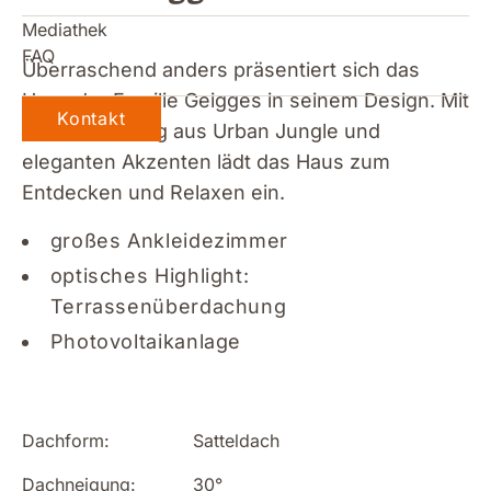
Mediathek
FAQ
Überraschend anders präsentiert sich das
Haus der Familie Geigges in seinem Design. Mit
Kontakt
einer Mischung aus Urban Jungle und
eleganten Akzenten lädt das Haus zum
Entdecken und Relaxen ein.
großes Ankleidezimmer
optisches Highlight:
Terrassenüberdachung
Photovoltaikanlage
Dachform:
Satteldach
Dachneigung:
30
°